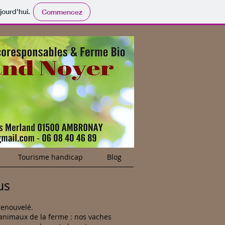
jourd'hui.
Commencez
Tourisme handicap
Blog
us
renouvelé.
animaux de la ferme : nos vaches