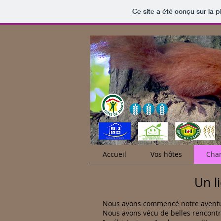
Ce site a été conçu sur la p
Accueil
Vos hôtes
Cham
Un l
Nous avons commencé notre aventure 
Nous avons vécu de belles rencontr