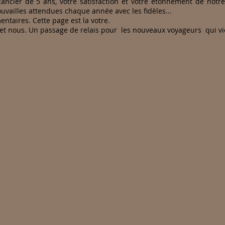
acancier de 5 ans, votre satisfaction et votre étonnement de no
ouvailles attendues chaque année avec les fidèles...
taires. Cette page est la votre.
 et nous. Un passage de relais pour les nouveaux voyageurs qui v