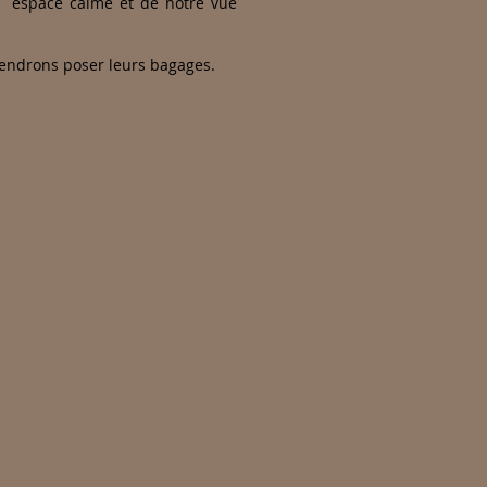
tre espace calme et de notre vue
iendrons poser leurs bagages.