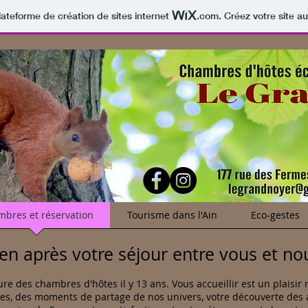
lateforme de création de sites internet
.com
. Créez votre site au
bres et réservation
Tourisme dans l'Ain
Eco-gestes
ien après votre séjour entre vous et no
des chambres d'hôtes il y 13 ans. Vous accueillir est un plaisir 
es, des moments de partage de nos univers, votre découverte des 